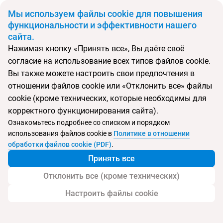
BYN
Мы используем файлы cookie для повышения
функциональности и эффективности нашего
сайта.
Нажимая кнопку «Принять все», Вы даёте своё
Откуда
Куда
согласие на использование всех типов файлов cookie.
Минск
Китай
Вы также можете настроить свои предпочтения в
Выберите тип тура
отношении файлов cookie или «Отклонить все» файлы
cookie (кроме технических, которые необходимы для
Ночей
Взрослые
Дети
Дата отъезда
0
2
0
корректного функционирования сайта).
Поиск временно не работает
Ознакомьтесь подробнее со списком и порядком
Август 2026
использования файлов cookie в
Политике в отношении
обработки файлов cookie (PDF)
.
Найти тур
Принять все
Запросить у менеджера
Отклонить все (кроме технических)
Настроить файлы cookie