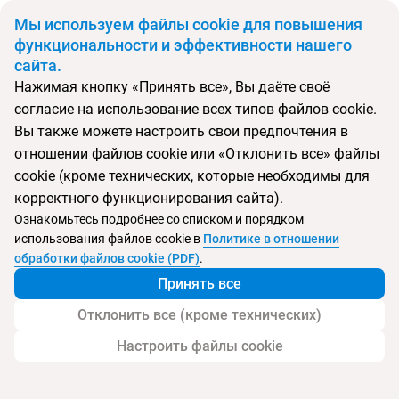
BYN
Мы используем файлы cookie для повышения
функциональности и эффективности нашего
сайта.
Главная
Страны
Кипр
Нажимая кнопку «Принять все», Вы даёте своё
Откуда
Куда
согласие на использование всех типов файлов cookie.
Минск
Вы также можете настроить свои предпочтения в
Выберите тип тура
отношении файлов cookie или «Отклонить все» файлы
cookie (кроме технических, которые необходимы для
Ночей
Взрослые
Дети
Дата отъезда
0
2
0
корректного функционирования сайта).
Поиск временно не работает
Ознакомьтесь подробнее со списком и порядком
Август 2026
использования файлов cookie в
Политике в отношении
обработки файлов cookie (PDF)
.
Найти тур
Принять все
Запросить у менеджера
Отклонить все (кроме технических)
Настроить файлы cookie
Туры на Кипр