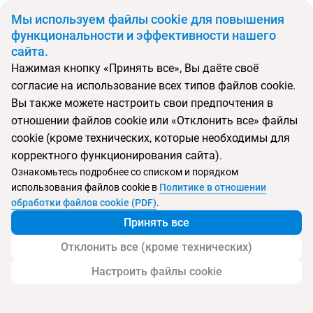
BYN
Мы используем файлы cookie для повышения
функциональности и эффективности нашего
сайта.
Главная
Тип подборки
Подборки
Экскурсионные туры
Нажимая кнопку «Принять все», Вы даёте своё
согласие на использование всех типов файлов cookie.
Откуда
Куда
Минск
Азербайджан
Вы также можете настроить свои предпочтения в
отношении файлов cookie или «Отклонить все» файлы
Выберите тип тура
cookie (кроме технических, которые необходимы для
Ночей
Взрослые
Дети
корректного функционирования сайта).
Дата отъезда
0
2
0
Ознакомьтесь подробнее со списком и порядком
Поиск временно не работает
использования файлов cookie в
Политике в отношении
Август 2026
обработки файлов cookie (PDF)
.
Принять все
Найти тур
Отклонить все (кроме технических)
Запросить у менеджера
Настроить файлы cookie
Экскурсионные туры