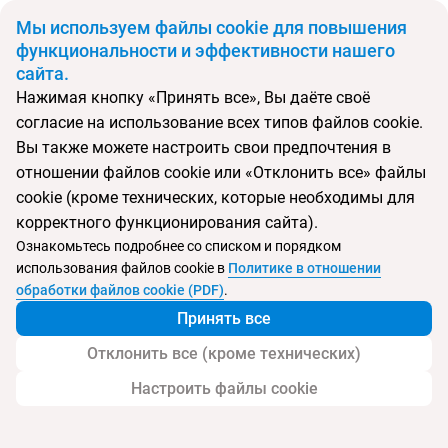
BYN
Мы используем файлы cookie для повышения
функциональности и эффективности нашего
сайта.
Главная
Согласие на обработку персональных данных
Нажимая кнопку «Принять все», Вы даёте своё
Согласие на обработку персональных
согласие на использование всех типов файлов cookie.
данных
Вы также можете настроить свои предпочтения в
отношении файлов cookie или «Отклонить все» файлы
Перед предоставлением персональных данных для подписки
cookie (кроме технических, которые необходимы для
на рассылку рекламного характера посредством электронной
корректного функционирования сайта).
почты ознакомьтесь с порядком их обработки ниже.
Ознакомьтесь подробнее со списком и порядком
использования файлов cookie в
Политике в отношении
Проставляя «галочку» в чек-боксе в соответствии со ст. 5
обработки файлов cookie (PDF)
.
Закона Республики Беларусь от 7 мая 2021 г. № 99-З «О
защите персональных данных» вы выражаете своё свободное,
Принять все
однозначное и информированное согласие ОДО «ВОЯЖТУР»
(адрес: Республика Беларусь, 220006, г. Минск,
Отклонить все (кроме технических)
ул. Белорусская, д. 15, ком. 5Н) на обработку персональных
Настроить файлы cookie
данных на условиях, указанных ниже, а также подтверждаете,
что вам разъяснены права, связанные с обработкой
персональных данных, механизм их реализации прав, а также
последствия дачи согласия или отказа в даче такого