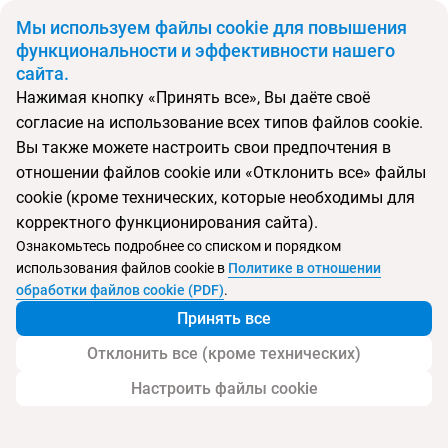
BYN
Мы используем файлы cookie для повышения
функциональности и эффективности нашего
сайта.
Главная
Страны
Грузия
Нажимая кнопку «Принять все», Вы даёте своё
Откуда
Куда
согласие на использование всех типов файлов cookie.
Минск
Грузия
Вы также можете настроить свои предпочтения в
Выберите тип тура
отношении файлов cookie или «Отклонить все» файлы
cookie (кроме технических, которые необходимы для
Ночей
Взрослые
Дети
Дата отъезда
0
2
0
корректного функционирования сайта).
Поиск временно не работает
Ознакомьтесь подробнее со списком и порядком
Август 2026
использования файлов cookie в
Политике в отношении
обработки файлов cookie (PDF)
.
Найти тур
Принять все
Запросить у менеджера
Отклонить все (кроме технических)
Настроить файлы cookie
Туры в Грузию