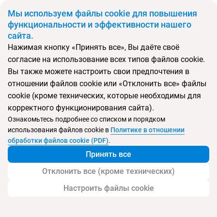
BYN
Мы используем файлы cookie для повышения
функциональности и эффективности нашего
сайта.
Главная
Страны
США
Нажимая кнопку «Принять все», Вы даёте своё
Откуда
Куда
согласие на использование всех типов файлов cookie.
Минск
Вы также можете настроить свои предпочтения в
Выберите тип тура
отношении файлов cookie или «Отклонить все» файлы
cookie (кроме технических, которые необходимы для
Ночей
Взрослые
Дети
Дата отъезда
0
2
0
корректного функционирования сайта).
Поиск временно не работает
Ознакомьтесь подробнее со списком и порядком
Август 2026
использования файлов cookie в
Политике в отношении
обработки файлов cookie (PDF)
.
Найти тур
Принять все
Запросить у менеджера
Отклонить все (кроме технических)
Настроить файлы cookie
Туры в США