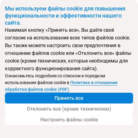
BYN
Мы используем файлы cookie для повышения
функциональности и эффективности нашего
сайта.
Главная
Страны
Венгрия
Нажимая кнопку «Принять все», Вы даёте своё
Откуда
Куда
согласие на использование всех типов файлов cookie.
Минск
Вы также можете настроить свои предпочтения в
Выберите тип тура
отношении файлов cookie или «Отклонить все» файлы
cookie (кроме технических, которые необходимы для
Ночей
Взрослые
Дети
Дата отъезда
0
2
0
корректного функционирования сайта).
Поиск временно не работает
Ознакомьтесь подробнее со списком и порядком
Август 2026
использования файлов cookie в
Политике в отношении
обработки файлов cookie (PDF)
.
Найти тур
Принять все
Запросить у менеджера
Отклонить все (кроме технических)
Настроить файлы cookie
Туры в Венгрию