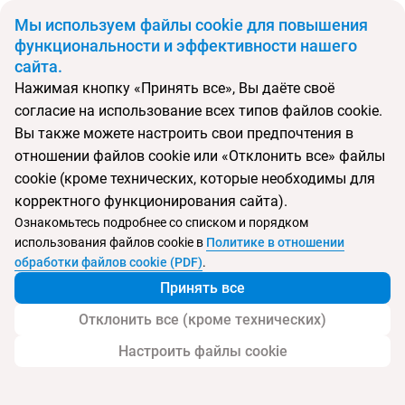
BYN
Мы используем файлы cookie для повышения
функциональности и эффективности нашего
сайта.
Главная
Страны
Испания
Нажимая кнопку «Принять все», Вы даёте своё
Откуда
Куда
согласие на использование всех типов файлов cookie.
Минск
Вы также можете настроить свои предпочтения в
Выберите тип тура
отношении файлов cookie или «Отклонить все» файлы
cookie (кроме технических, которые необходимы для
Ночей
Взрослые
Дети
Дата отъезда
0
2
0
корректного функционирования сайта).
Поиск временно не работает
Ознакомьтесь подробнее со списком и порядком
Август 2026
использования файлов cookie в
Политике в отношении
обработки файлов cookie (PDF)
.
Найти тур
Принять все
Запросить у менеджера
Отклонить все (кроме технических)
Настроить файлы cookie
Туры в Испанию