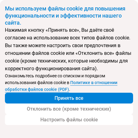
BYN
Мы используем файлы cookie для повышения
функциональности и эффективности нашего
сайта.
Главная
Экскурсии на побережье Коста Дорада
Нажимая кнопку «Принять все», Вы даёте своё
Экскурсии на побережье Коста Дорада
согласие на использование всех типов файлов cookie.
Вы также можете настроить свои предпочтения в
отношении файлов cookie или «Отклонить все» файлы
cookie (кроме технических, которые необходимы для
корректного функционирования сайта).
Ознакомьтесь подробнее со списком и порядком
+375 (29) 605-55-99
использования файлов cookie в
Политике в отношении
обработки файлов cookie (PDF)
.
Режим работы:
Юридический адрес:
Принять все
пн - пт
10.00 – 19.00
Общество с дополнительной
ответственностью "ВОЯЖТУР"
сб
10.00 - 16.00
Отклонить все (кроме технических)
Свидетельство о государственной
вс
по запросу
регистрации № 190207095 выдано
Минский горисполкомом 26.02.2001 г.
Настроить файлы cookie
220006, г. Минск, ул. Белорусская, д. 15,
оф.
5Н, 6Н. Контактные номера:
тел./факс +375 (17) 365 35 03
моб. +375 (29) 605 55 99