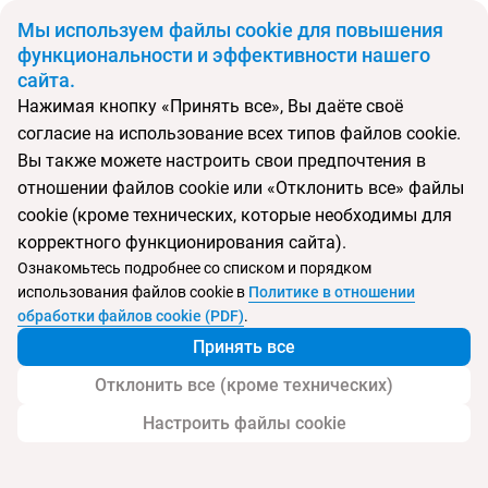
BYN
Мы используем файлы cookie для повышения
функциональности и эффективности нашего
сайта.
Главная
Тип подборки
Регионы
Туры на Коста Браву
Нажимая кнопку «Принять все», Вы даёте своё
согласие на использование всех типов файлов cookie.
Откуда
Куда
Минск
Вы также можете настроить свои предпочтения в
отношении файлов cookie или «Отклонить все» файлы
Выберите тип тура
cookie (кроме технических, которые необходимы для
Ночей
Взрослые
Дети
корректного функционирования сайта).
Дата отъезда
0
2
0
Ознакомьтесь подробнее со списком и порядком
Поиск временно не работает
использования файлов cookie в
Политике в отношении
Август 2026
обработки файлов cookie (PDF)
.
Принять все
Найти тур
Отклонить все (кроме технических)
Запросить у менеджера
Настроить файлы cookie
Туры на Коста Браву