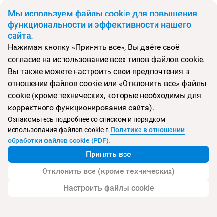
BYN
Мы используем файлы cookie для повышения
функциональности и эффективности нашего
сайта.
Главная
Тип подборки
Регионы
Туры в Барселону
Нажимая кнопку «Принять все», Вы даёте своё
Откуда
Куда
согласие на использование всех типов файлов cookie.
Минск
Вы также можете настроить свои предпочтения в
Выберите тип тура
отношении файлов cookie или «Отклонить все» файлы
cookie (кроме технических, которые необходимы для
Ночей
Взрослые
Дети
Дата отъезда
0
2
0
корректного функционирования сайта).
Поиск временно не работает
Ознакомьтесь подробнее со списком и порядком
Август 2026
использования файлов cookie в
Политике в отношении
обработки файлов cookie (PDF)
.
Найти тур
Принять все
Запросить у менеджера
Отклонить все (кроме технических)
Настроить файлы cookie
Туры в Барселону