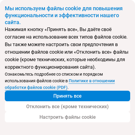
BYN
Мы используем файлы cookie для повышения
функциональности и эффективности нашего
сайта.
Главная
Тип подборки
Регионы
Туры на Коста Бланку
Нажимая кнопку «Принять все», Вы даёте своё
согласие на использование всех типов файлов cookie.
Откуда
Куда
Вы также можете настроить свои предпочтения в
отношении файлов cookie или «Отклонить все» файлы
Выберите тип тура
cookie (кроме технических, которые необходимы для
Ночей
Взрослые
Дети
корректного функционирования сайта).
Дата отъезда
0
2
0
Ознакомьтесь подробнее со списком и порядком
Поиск временно не работает
использования файлов cookie в
Политике в отношении
Август 2026
обработки файлов cookie (PDF)
.
Принять все
Найти тур
Отклонить все (кроме технических)
Запросить у менеджера
Настроить файлы cookie
Туры на Коста Бланку