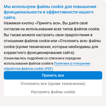
BYN
Мы используем файлы cookie для повышения
функциональности и эффективности нашего
сайта.
Главная
Экскурсии на побережье Коста Бланка
Нажимая кнопку «Принять все», Вы даёте своё
Экскурсии на побережье Коста Бланка
согласие на использование всех типов файлов cookie.
Вы также можете настроить свои предпочтения в
отношении файлов cookie или «Отклонить все» файлы
Обзорная экскурсия по Валенсии
cookie (кроме технических, которые необходимы для
Одно из главных мест среди достопримечательностей
корректного функционирования сайта).
Валенсии занимает живописная площадь де-ла-Вирхен с
Ознакомьтесь подробнее со списком и порядком
Кафедральным Собором Пресвятой Девы Марии. В
использования файлов cookie в
Политике в отношении
историческом центре Валенсии находится готический Дворец
обработки файлов cookie (PDF)
.
собраний кортесов, старинные городские ворота и Дворец Dos
Aquas в стиле барокко. На противоположном от основной
Принять все
части города берегу реки Турия находится Музей
изобразительных искусств (второй по значению после
Отклонить все (кроме технических)
мадридского Прадо), где представлены картины Веласкеса,
Настроить файлы cookie
Гойи, Эль Греко, Босха.
Валенсия "Старый город"