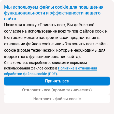
BYN
Мы используем файлы cookie для повышения
функциональности и эффективности нашего
сайта.
Главная
Страны
Израиль
Нажимая кнопку «Принять все», Вы даёте своё
Откуда
Куда
согласие на использование всех типов файлов cookie.
Минск
Израиль
Вы также можете настроить свои предпочтения в
Выберите тип тура
отношении файлов cookie или «Отклонить все» файлы
cookie (кроме технических, которые необходимы для
Ночей
Взрослые
Дети
Дата отъезда
0
2
0
корректного функционирования сайта).
Поиск временно не работает
Ознакомьтесь подробнее со списком и порядком
Август 2026
использования файлов cookie в
Политике в отношении
обработки файлов cookie (PDF)
.
Найти тур
Принять все
Запросить у менеджера
Отклонить все (кроме технических)
Настроить файлы cookie
Туры в Израиль