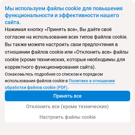
BYN
Мы используем файлы cookie для повышения
функциональности и эффективности нашего
сайта.
Главная
Страны
Индия
Нажимая кнопку «Принять все», Вы даёте своё
Откуда
Куда
согласие на использование всех типов файлов cookie.
Минск
Индия
Вы также можете настроить свои предпочтения в
Выберите тип тура
отношении файлов cookie или «Отклонить все» файлы
cookie (кроме технических, которые необходимы для
Ночей
Взрослые
Дети
Дата отъезда
0
2
0
корректного функционирования сайта).
Поиск временно не работает
Ознакомьтесь подробнее со списком и порядком
Август 2026
использования файлов cookie в
Политике в отношении
обработки файлов cookie (PDF)
.
Найти тур
Принять все
Запросить у менеджера
Отклонить все (кроме технических)
Настроить файлы cookie
Туры в Индию