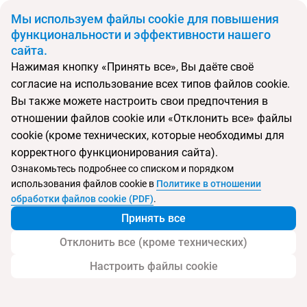
BYN
Мы используем файлы cookie для повышения
функциональности и эффективности нашего
сайта.
Главная
Страны
Китай
Нажимая кнопку «Принять все», Вы даёте своё
Откуда
Куда
согласие на использование всех типов файлов cookie.
Минск
Китай
Вы также можете настроить свои предпочтения в
Выберите тип тура
отношении файлов cookie или «Отклонить все» файлы
cookie (кроме технических, которые необходимы для
Ночей
Взрослые
Дети
Дата отъезда
0
2
0
корректного функционирования сайта).
Поиск временно не работает
Ознакомьтесь подробнее со списком и порядком
Август 2026
использования файлов cookie в
Политике в отношении
обработки файлов cookie (PDF)
.
Найти тур
Принять все
Запросить у менеджера
Отклонить все (кроме технических)
Настроить файлы cookie
Туры в Китай