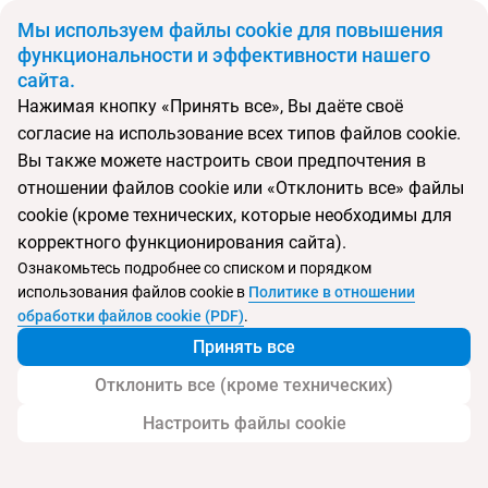
BYN
Мы используем файлы cookie для повышения
функциональности и эффективности нашего
сайта.
Главная
Тип подборки
Регионы
Туры на Бали
Нажимая кнопку «Принять все», Вы даёте своё
Откуда
Куда
согласие на использование всех типов файлов cookie.
Минск
Индонезия
Вы также можете настроить свои предпочтения в
Выберите тип тура
отношении файлов cookie или «Отклонить все» файлы
cookie (кроме технических, которые необходимы для
Ночей
Взрослые
Дети
Дата отъезда
0
2
0
корректного функционирования сайта).
Поиск временно не работает
Ознакомьтесь подробнее со списком и порядком
Август 2026
использования файлов cookie в
Политике в отношении
обработки файлов cookie (PDF)
.
Найти тур
Принять все
Запросить у менеджера
Отклонить все (кроме технических)
Настроить файлы cookie
Туры на Бали