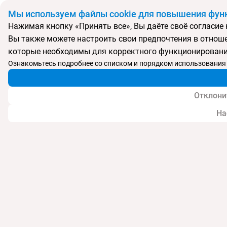
Мы используем файлы cookie для повышения функ
Нажимая кнопку «Принять все», Вы даёте своё согласие 
Вы также можете настроить свои предпочтения в отношен
Главная
Статьи
которые необходимы для корректного функционировани
Приложение Оплати - еще один выгодный и удобный способ
оплаты услуг онлайн
Ознакомьтесь подробнее со списком и порядком использования 
Приложение Оплати - еще один выгодный и
удобный способ оплаты услуг онлайн
Отклони
На
Поделиться