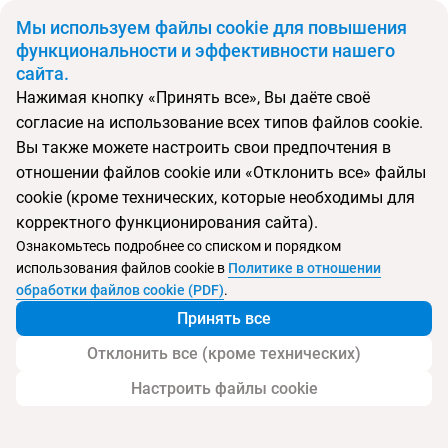
BYN
Мы используем файлы cookie для повышения
функциональности и эффективности нашего
сайта.
Главная
Поиск тура
Золотой Треугольник + отдых в Гоа
Нажимая кнопку «Принять все», Вы даёте своё
согласие на использование всех типов файлов cookie.
Перейти в подбор
Вы также можете настроить свои предпочтения в
отношении файлов cookie или «Отклонить все» файлы
Индия
Беларусь
cookie (кроме технических, которые необходимы для
Минск
по маршруту
Кандолим
корректного функционирования сайта).
Тип:
Экскурсии + отдых
Ознакомьтесь подробнее со списком и порядком
использования файлов cookie в
Политике в отношении
Золотой Треугольник + отдых в Гоа
обработки файлов cookie (PDF)
.
Принять все
Отклонить все (кроме технических)
Настроить файлы cookie