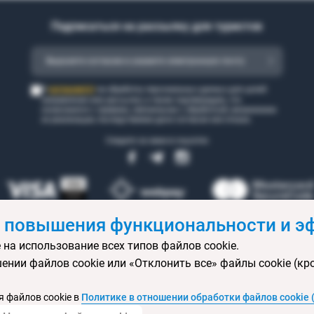
Подписаться на рассылку для туристов
согласен(а)
Я
на обработку персональных данных для целей
направления мне рассылки, а также подтверждаю, что
ознакомился с правами, связанными с обработкой, механизмом
их реализации, последствиями дачи согласия или отказа.
Следите за нами в соцсетях
 повышения функциональности и эф
 на использование всех типов файлов cookie.
 бронирования
Статьи
Контакты
Агентствам онлайн
Ваканси
ении файлов cookie или «Отклонить все» файлы cookie (кр
ртификаты
Горящие туры
Экскурсионные туры
Календарь экс
изы
Политика конфиденциальности
Выбор настроек cookie
Кар
 файлов cookie в
Политике в отношении обработки файлов cookie 