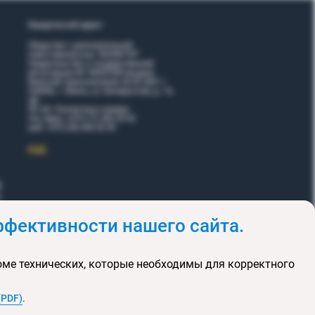
Юридический адрес:
Общество с дополнительной
ответственностью "ВОЯЖТУР"
Свидетельство о государственной
регистрации № 190207095 выдано
Минский горисполкомом 26.02.2001 г.
220006, г. Минск, ул. Белорусская, д. 15,
оф.
5Н, 6Н. Контактные номера:
тел./факс +375 (17) 365 35 03
моб. +375 (29) 605 55 99
EЩЕ
фективности нашего сайта.
и
Акции
оме технических, которые необходимы для корректного
клюзивных туров
та сайта
(PDF)
.