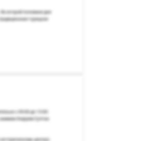
. Во второй половине дня
 традиционная турецкая
ельно с 09:00 до 13:00:
, хаммам Хюррем Султан
 историческому центру).