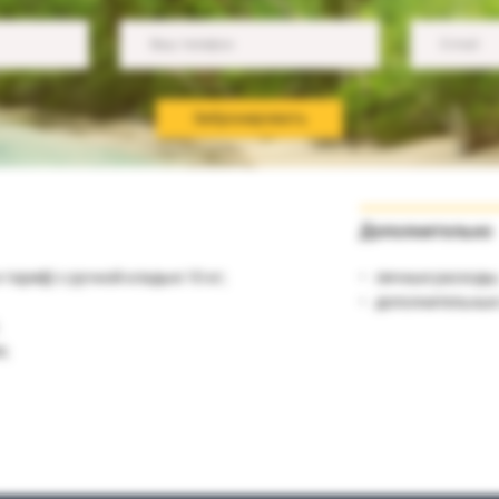
Ваш телефон
E-mail
Забронировать
Дополнительно
 тариф) с ручной кладью 10 кг;
личные расходы
дополнительные
я;