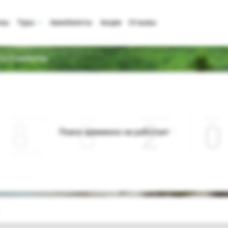
аны
Туры
Авиабилеты
Акции
Отзывы
 со Стамбулом
Дата отъезда
Ночей
Взрослые
Дети
0
2
0
Поиск временно не работает
Август 2026