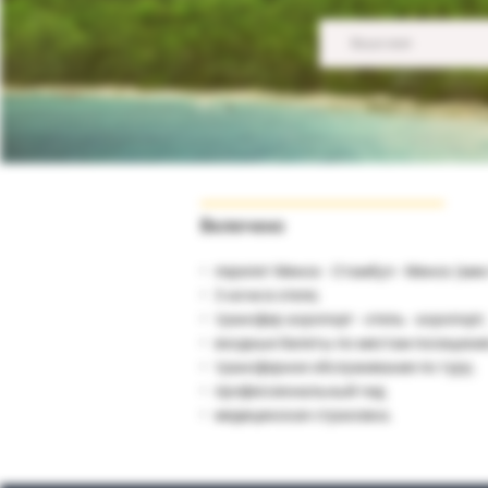
Ваше имя
Включено
перелет Минск - Стамбул - Минск (мин
3 ночи в отеле;
трансфер аэропорт - отель - аэропорт;
входные билеты по местам посещени
трансферное обслуживание по туру;
профессиональный гид;
медицинская страховка.