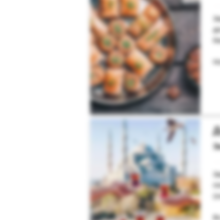
З
д
б
Н
Д
Э
З
п
(
В