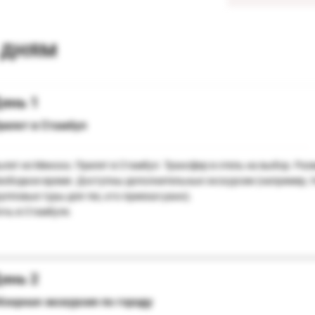
 дням
ень 1
рилет в Стамбул
ылет из Минска. Прилет в Стамбул. Трансфер в отель на выбор. Ра
вободное время. Доступны дополнительные экскурсии (например, 
рупповые туры для тех, кто приехал рано).
очь в Стамбуле.
ень 2
бзорная экскурсия по городу