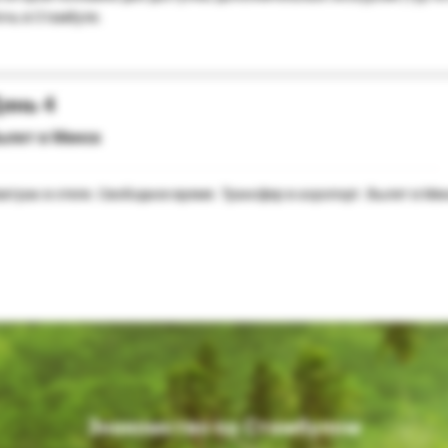
очь в Стамбуле.
ень 4
ылет в Минск
автрак в отеле. Свободное время. Трансфер в аэропорт. Вылет в Ми
Знакомство со Стамбулом