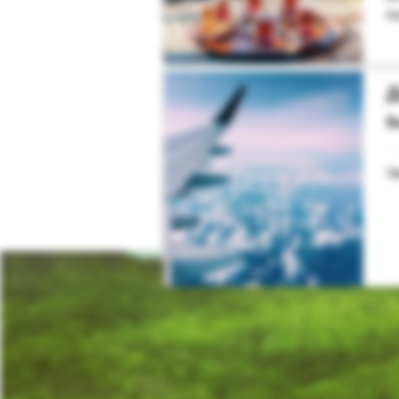
Н
Д
В
З