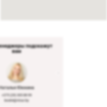
енеджеры подскажут
вам
Наталья Ююкина
+375 (29) 305 88 99
book4@vtour.by