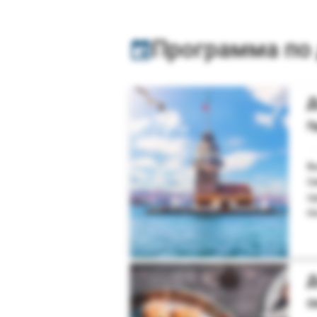
Программа по
Д
П
В
С
г
Н
Д
О