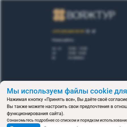
+375 (29) 605-55-99
Режим работы:
пн - пт
10.00 – 19.00
сб
10.00 - 16.00
вс
по запросу
Мы используем файлы cookie для
Нажимая кнопку «Принять все», Вы даёте своё согласие
Правила
Вы также можете настроить свои предпочтения в отнош
Подарочные се
функционирования сайта).
MICE
В
Ознакомьтесь подробнее со списком и порядком использования