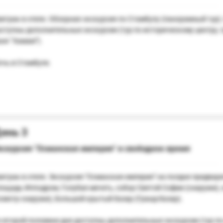
автрак в отеле. Обзорная экскурсия по Стамбулу (панорамный тур)
оступны дополнительные экскурсии (тур по историческому центру,
аня “Хамам”).
очь в Стамбуле.
ень 3
кскурсия "Османская империя" и свободное время
автрак в отеле. Экскурсия "Османская империя" на полдня предварит
лощадь Ипподром, Голубая мечеть, собор Святой Софии (снаружи)
осмотр снаружи), Большой крытый базар (Гранд-базар).
о второй половине дня доступны дополнительные экскурсии (тур по