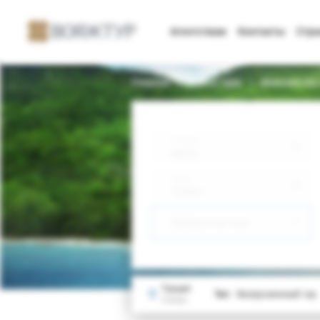
Агентствам
Контакты
Стр
Главная
Поиск тура
Знакомство
Откуда
Минск
Куда
Турция
Выберите тип тура
Турция
Тип:
Экскурсионный тур
Стамбул