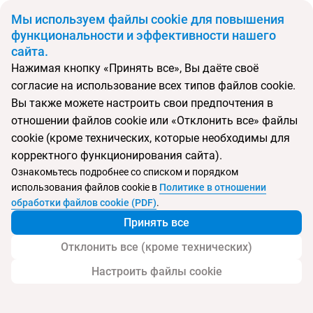
BYN
Мы используем файлы cookie для повышения
функциональности и эффективности нашего
сайта.
Главная
Поиск тура
Япония за 9 дней
Нажимая кнопку «Принять все», Вы даёте своё
согласие на использование всех типов файлов cookie.
Перейти в подбор
Вы также можете настроить свои предпочтения в
отношении файлов cookie или «Отклонить все» файлы
Япония
Беларусь
cookie (кроме технических, которые необходимы для
Минск
Токио
Хаконе-маки
Киото
Осака
корректного функционирования сайта).
Тип:
Экскурсионный тур
Ознакомьтесь подробнее со списком и порядком
использования файлов cookie в
Политике в отношении
Япония за 9 дней
обработки файлов cookie (PDF)
.
Принять все
Отклонить все (кроме технических)
Настроить файлы cookie