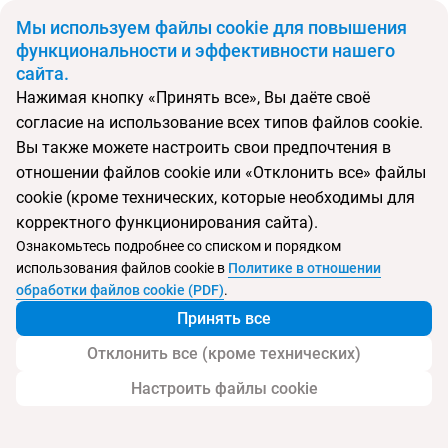
BYN
Мы используем файлы cookie для повышения
функциональности и эффективности нашего
сайта.
Главная
Поиск тура
Weekend в Израиле
Нажимая кнопку «Принять все», Вы даёте своё
согласие на использование всех типов файлов cookie.
Перейти в подбор
Вы также можете настроить свои предпочтения в
отношении файлов cookie или «Отклонить все» файлы
Израиль
cookie (кроме технических, которые необходимы для
Нетания
корректного функционирования сайта).
Ознакомьтесь подробнее со списком и порядком
использования файлов cookie в
Политике в отношении
Weekend в Израиле
обработки файлов cookie (PDF)
.
Принять все
Отклонить все (кроме технических)
Настроить файлы cookie