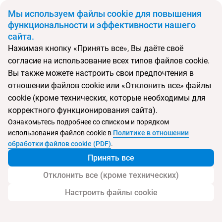
BYN
Мы используем файлы cookie для повышения
функциональности и эффективности нашего
сайта.
Главная
Поиск тура
Все краски Черногории
Нажимая кнопку «Принять все», Вы даёте своё
согласие на использование всех типов файлов cookie.
Перейти в подбор
Вы также можете настроить свои предпочтения в
отношении файлов cookie или «Отклонить все» файлы
Черногория
cookie (кроме технических, которые необходимы для
Котор
Пржно
Тиват
корректного функционирования сайта).
Ознакомьтесь подробнее со списком и порядком
использования файлов cookie в
Политике в отношении
Все краски Черногории
обработки файлов cookie (PDF)
.
Принять все
Отклонить все (кроме технических)
Настроить файлы cookie