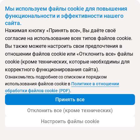
BYN
Мы используем файлы cookie для повышения
функциональности и эффективности нашего
сайта.
Главная
Поиск тура
Паттайя (3 ночи) - о.Чанг (8 ночей) - Бангкок (2 ночи)
Нажимая кнопку «Принять все», Вы даёте своё
согласие на использование всех типов файлов cookie.
Вы также можете настроить свои предпочтения в
Перейти в подбор
отношении файлов cookie или «Отклонить все» файлы
cookie (кроме технических, которые необходимы для
Таиланд
Беларусь
корректного функционирования сайта).
Минск
Паттайя
о.Чанг
Бангкок
Ознакомьтесь подробнее со списком и порядком
Тип:
Экскурсии + отдых
использования файлов cookie в
Политике в отношении
обработки файлов cookie (PDF)
.
Паттайя + Ко Чанг + Бангкок
Принять все
Отклонить все (кроме технических)
Настроить файлы cookie