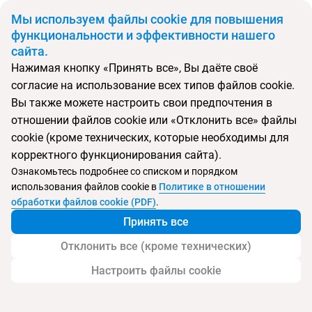
BYN
Мы используем файлы cookie для повышения
функциональности и эффективности нашего
сайта.
Главная
Поиск тура
Новый Год в Рио (вылет из Минска)
Нажимая кнопку «Принять все», Вы даёте своё
согласие на использование всех типов файлов cookie.
Вы также можете настроить свои предпочтения в
Перейти в подбор
отношении файлов cookie или «Отклонить все» файлы
cookie (кроме технических, которые необходимы для
Аргентина
Бразилия
Беларусь
корректного функционирования сайта).
Минск
Рио-де-Жанейро
Игуасу
Пуэрто-Игуасу
Бузиос
Ознакомьтесь подробнее со списком и порядком
использования файлов cookie в
Политике в отношении
обработки файлов cookie (PDF)
.
Новый Год в Рио (вылет из Минска)
Принять все
Отклонить все (кроме технических)
Настроить файлы cookie