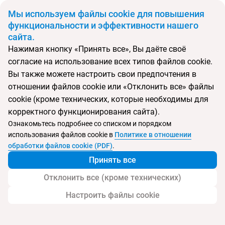
BYN
Мы используем файлы cookie для повышения
функциональности и эффективности нашего
сайта.
Главная
Поиск тура
Каникулы в Стамбуле
Нажимая кнопку «Принять все», Вы даёте своё
согласие на использование всех типов файлов cookie.
Перейти в подбор
Вы также можете настроить свои предпочтения в
отношении файлов cookie или «Отклонить все» файлы
Турция
cookie (кроме технических, которые необходимы для
Стамбул
корректного функционирования сайта).
Тип:
Экскурсионный тур
Ознакомьтесь подробнее со списком и порядком
использования файлов cookie в
Политике в отношении
Каникулы в Стамбуле
обработки файлов cookie (PDF)
.
Принять все
Отклонить все (кроме технических)
Настроить файлы cookie