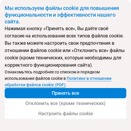
BYN
Мы используем файлы cookie для повышения
функциональности и эффективности нашего
сайта.
Главная
Поиск тура
Полный Североамериканский опыт: Канада - США -
Нажимая кнопку «Принять все», Вы даёте своё
Доминикана
согласие на использование всех типов файлов cookie.
Вы также можете настроить свои предпочтения в
Перейти в подбор
отношении файлов cookie или «Отклонить все» файлы
cookie (кроме технических, которые необходимы для
корректного функционирования сайта).
Виза
США
Канада
Турция
Стамбул
Торонто
Оттава
Монреаль
Солт-Лейк-Сити
Ознакомьтесь подробнее со списком и порядком
Нью-Йорк
Доминикана
использования файлов cookie в
Политике в отношении
Тип:
Экскурсионный тур
обработки файлов cookie (PDF)
.
Принять все
Полный Североамериканский опыт: Канада
- США - Доминикана
Отклонить все (кроме технических)
Настроить файлы cookie