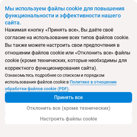
BYN
Мы используем файлы cookie для повышения
функциональности и эффективности нашего
сайта.
Главная
Поиск тура
Тур в Антарктиду
Нажимая кнопку «Принять все», Вы даёте своё
согласие на использование всех типов файлов cookie.
Перейти в подбор
Вы также можете настроить свои предпочтения в
отношении файлов cookie или «Отклонить все» файлы
Бразилия
Турция
Антарктида
Аргентина
Литва
cookie (кроме технических, которые необходимы для
Вильнюс
Стамбул
Мендоса
Буэнос-Айрес
Ушуайя
корректного функционирования сайта).
Антарктида
Пуэрто-Игуасу
Фос-ду-Игуасу
Тип:
Экскурсионный тур
Ознакомьтесь подробнее со списком и порядком
использования файлов cookie в
Политике в отношении
Тур в Антарктиду
обработки файлов cookie (PDF)
.
Принять все
Отклонить все (кроме технических)
Настроить файлы cookie