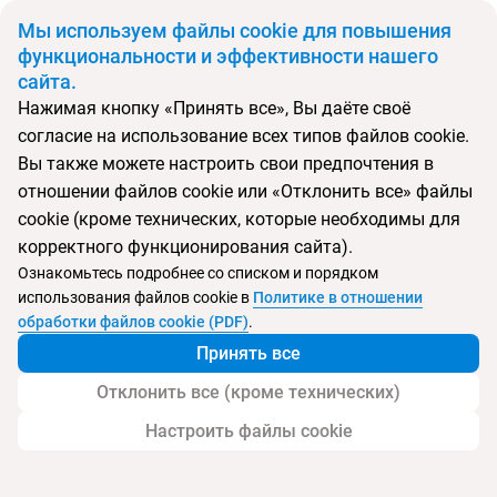
BYN
Мы используем файлы cookie для повышения
функциональности и эффективности нашего
сайта.
Главная
Поиск тура
Zena Resort Hotel
Нажимая кнопку «Принять все», Вы даёте своё
согласие на использование всех типов файлов cookie.
Перейти в подбор
Вы также можете настроить свои предпочтения в
отношении файлов cookie или «Отклонить все» файлы
Турция, Кемер
cookie (кроме технических, которые необходимы для
корректного функционирования сайта).
Тип:
Семейный
Ознакомьтесь подробнее со списком и порядком
использования файлов cookie в
Политике в отношении
Zena Resort Hotel
обработки файлов cookie (PDF)
.
Принять все
Отклонить все (кроме технических)
Настроить файлы cookie