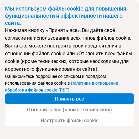
BYN
Мы используем файлы cookie для повышения
функциональности и эффективности нашего
сайта.
Главная
Поиск тура
Yusuf Pasa Konagi
Нажимая кнопку «Принять все», Вы даёте своё
согласие на использование всех типов файлов cookie.
Перейти в подбор
Вы также можете настроить свои предпочтения в
отношении файлов cookie или «Отклонить все» файлы
Турция, Стамбул
cookie (кроме технических, которые необходимы для
корректного функционирования сайта).
Ознакомьтесь подробнее со списком и порядком
использования файлов cookie в
Политике в отношении
Yusuf Pasa Konagi
обработки файлов cookie (PDF)
.
Принять все
Отклонить все (кроме технических)
Настроить файлы cookie