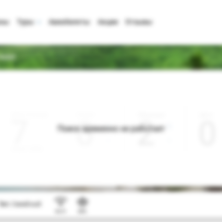
аны
Туры
Авиабилеты
Акции
Отзывы
Hotel
Дата отъезда
Ночей
Взрослые
Дети
0
2
0
Поиск временно не работает
Август 2026
Тип:
Семейный
Wi-Fi
SPA