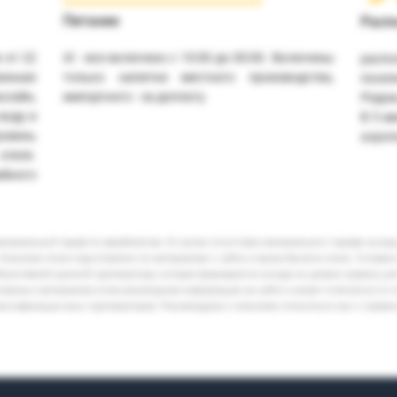
Питание
Расп
 от 22
Al - все включено с 10:00 до 00:00. Включены
распо
женная
только напитки местного производства,
посел
ссейн,
импортного - за доплату.
Рядом
воду и
В 5 м
ровень
аэроп
отеля.
йного
минимальный тариф по авиабилетам. В случае отсутствия минимального тарифа на ва
Описание отеля подготовлено по материалам с сайта и промо-буклета отеля. Условия
бъективной оценкой туроператора, которая формируется исходя из уровня сервиса, р
кламных материалов и/или размещения информации на сайте и может отличаться от 
лассификации иных туроператоров. Рекомендуем к описанию относиться как к справ