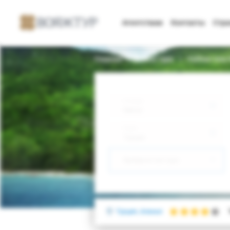
Агентствам
Контакты
Стр
Главная
Поиск тура
Yalihan Una 
Откуда
Минск
Куда
Турция
Выберите тип тура
Турция, Аланья