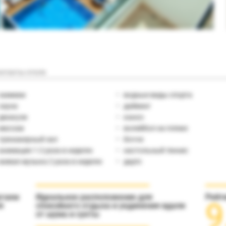
нтакты отеля
хаммам
водные виды спорта
сауна
дайвинг
джакузи
каноэ
массаж
волейбол на пляже
тренажерный зал
бочче
анимация 1-2 раза в неделю
настольный теннис
живая музыка 2 раза в неделю
дартс
агаем
Идеальное расположение для
Рейт
9
я
спокойного отдыха и уединения вдали
от шума и суеты