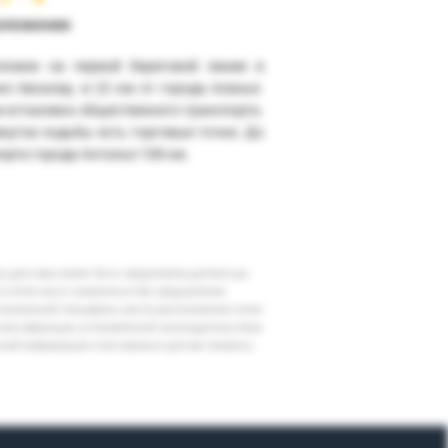
оложение
ложен на первой береговой линии в
ке Авсалар, в 22 км от города Аланья.
 остановка общественного транспорта.
инутах ходьбы есть торговые точки. До
орта города Анталья 108 км.
шу дату вам может быть предложена доплата до
 в отеле могут измениться без уведомления
егиональной специфики, места расположения отеля
классификации, установленной законодательством
очной информации и все важные для вас вопросы