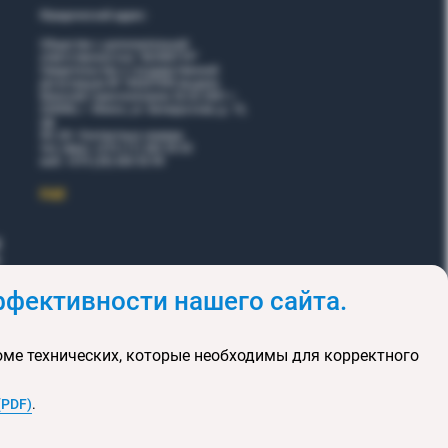
Юридический адрес:
Общество с дополнительной
ответственностью "ВОЯЖТУР"
Свидетельство о государственной
регистрации № 190207095 выдано
Минский горисполкомом 26.02.2001 г.
220006, г. Минск, ул. Белорусская, д. 15,
оф.
5Н, 6Н. Контактные номера:
тел./факс +375 (17) 365 35 03
моб. +375 (29) 605 55 99
EЩЕ
фективности нашего сайта.
и
Акции
оме технических, которые необходимы для корректного
клюзивных туров
та сайта
(PDF)
.