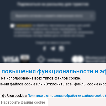
Подписаться на рассылку для туристов
согласен(а)
Я
на обработку персональных данных для целей
направления мне рассылки, а также подтверждаю, что
ознакомился с правами, связанными с обработкой, механизмом
их реализации, последствиями дачи согласия или отказа.
Следите за нами в соцсетях
 повышения функциональности и эф
 на использование всех типов файлов cookie.
 бронирования
Статьи
Контакты
Агентствам онлайн
Ваканси
ении файлов cookie или «Отклонить все» файлы cookie (кр
ртификаты
Горящие туры
Экскурсионные туры
Календарь экс
изы
Политика конфиденциальности
Выбор настроек cookie
Кар
 файлов cookie в
Политике в отношении обработки файлов cookie 
Настроить файлы cookie