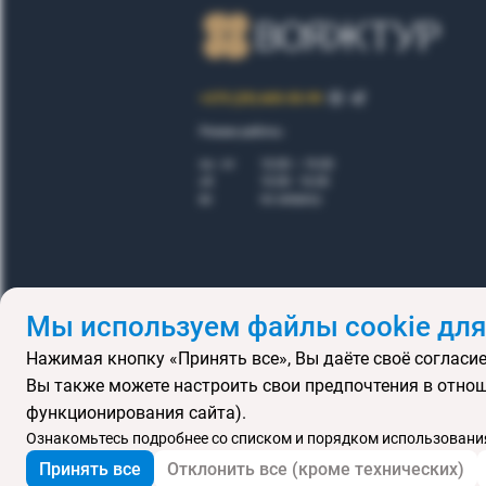
+375 (29) 605-55-99
Режим работы:
пн - пт
10.00 – 19.00
сб
10.00 - 16.00
вс
по запросу
Мы используем файлы cookie для
Нажимая кнопку «Принять все», Вы даёте своё согласие
Правила
Вы также можете настроить свои предпочтения в отнош
Подарочные се
функционирования сайта).
MICE
В
Ознакомьтесь подробнее со списком и порядком использования
Принять все
Отклонить все (кроме технических)