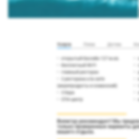
Услуги
Пляж
Детям
Ко
открытый бассейн 127 м.кв.
бесплатный Wi-Fi
главный ресторан
2 ресторана a la carte
(морепродукты и османский)
3 бара
СПА-центр
Вояжтур рекомендует! Мы предл
только проверенные варианты дл
вашего отдыха.