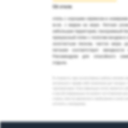
Об отеле
отель с хорошим сервисом и номерами
м.кв. с видом на море. Уютная ухо
небольшая территория, панорамный ба
прекрасный пляж с пологим входом в 
золотистым песком, чистое море, у
питания соответствует звездности 
Рекомендуем для спокойного семе
отдыха.
В стоимость тура на регулярных рейсах заложен 
актуального тарифа либо изменение дат поездки. 
туроператоров. Классификация отеля, является су
и прочей информации на момент изготовления ре
страны (места) временного пребывания и (или) к
уточнять у менеджера.