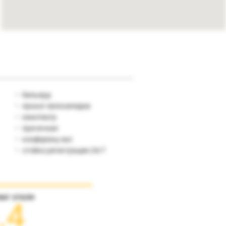
бильярд
прокат велосипедов
кинотеатр
прачечная
конференц-зал
стойка регистрации 24/7
инг отеля
.4