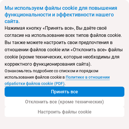
BYN
Мы используем файлы cookie для повышения
функциональности и эффективности нашего
сайта.
Главная
Поиск тура
Wyndham Garden Ajman Corniche
Нажимая кнопку «Принять все», Вы даёте своё
согласие на использование всех типов файлов cookie.
Перейти в подбор
Вы также можете настроить свои предпочтения в
отношении файлов cookie или «Отклонить все» файлы
ОАЭ, Аджман
cookie (кроме технических, которые необходимы для
корректного функционирования сайта).
Тип:
Семейный
Ознакомьтесь подробнее со списком и порядком
использования файлов cookie в
Политике в отношении
Отель Wyndham Garden Ajman Corniche
обработки файлов cookie (PDF)
.
Принять все
Отклонить все (кроме технических)
Настроить файлы cookie