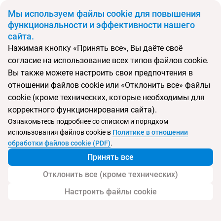
BYN
Мы используем файлы cookie для повышения
функциональности и эффективности нашего
сайта.
Главная
Поиск тура
Woraburi Phuket
Нажимая кнопку «Принять все», Вы даёте своё
согласие на использование всех типов файлов cookie.
Перейти в подбор
Вы также можете настроить свои предпочтения в
отношении файлов cookie или «Отклонить все» файлы
Таиланд, Карон
cookie (кроме технических, которые необходимы для
корректного функционирования сайта).
Тип:
Семейный
Ознакомьтесь подробнее со списком и порядком
использования файлов cookie в
Политике в отношении
Woraburi Phuket
обработки файлов cookie (PDF)
.
Принять все
Отклонить все (кроме технических)
Настроить файлы cookie