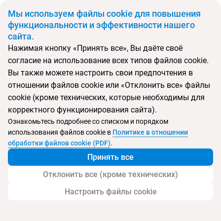
BYN
Мы используем файлы cookie для повышения
функциональности и эффективности нашего
сайта.
Главная
Поиск тура
Wattura Resort and Spa
Нажимая кнопку «Принять все», Вы даёте своё
согласие на использование всех типов файлов cookie.
Перейти в подбор
Вы также можете настроить свои предпочтения в
отношении файлов cookie или «Отклонить все» файлы
Шри-Ланка, Ваиккал
cookie (кроме технических, которые необходимы для
корректного функционирования сайта).
Тип:
Семейный
Ознакомьтесь подробнее со списком и порядком
использования файлов cookie в
Политике в отношении
Wattura Resort and Spa
обработки файлов cookie (PDF)
.
Принять все
Отклонить все (кроме технических)
Настроить файлы cookie