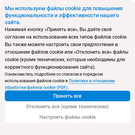
BYN
Мы используем файлы cookie для повышения
функциональности и эффективности нашего
сайта.
Главная
Поиск тура
Wanda Realm Resort Sanya Haitang Bay
Нажимая кнопку «Принять все», Вы даёте своё
согласие на использование всех типов файлов cookie.
Вы также можете настроить свои предпочтения в
Перейти в подбор
отношении файлов cookie или «Отклонить все» файлы
cookie (кроме технических, которые необходимы для
Китай, Хайтан Бэй
корректного функционирования сайта).
Ознакомьтесь подробнее со списком и порядком
Тип:
Семейный
использования файлов cookie в
Политике в отношении
обработки файлов cookie (PDF)
.
Wanda Realm Resort Sanya Haitang Bay
Принять все
Отклонить все (кроме технических)
Настроить файлы cookie