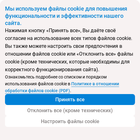
BYN
Мы используем файлы cookie для повышения
функциональности и эффективности нашего
сайта.
Главная
Поиск тура
Waldorf Astoria Dubai Palm Jumeirah
Нажимая кнопку «Принять все», Вы даёте своё
согласие на использование всех типов файлов cookie.
Вы также можете настроить свои предпочтения в
Перейти в подбор
отношении файлов cookie или «Отклонить все» файлы
cookie (кроме технических, которые необходимы для
ОАЭ, Дубай
корректного функционирования сайта).
Ознакомьтесь подробнее со списком и порядком
Тип:
Deluxe отель
использования файлов cookie в
Политике в отношении
обработки файлов cookie (PDF)
.
Waldorf Astoria Dubai Palm Jumeirah
Принять все
Отклонить все (кроме технических)
Настроить файлы cookie