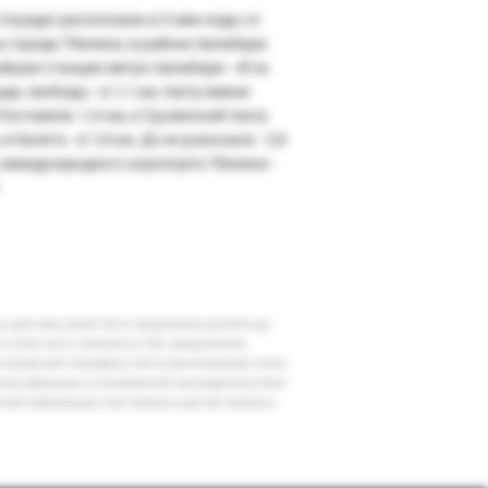
 Voyager расположен в 5 мин езды от
а города Тбилиси, в районе Авлабари.
йшая станция метро Авлабари - 45 м.
дь свободы - в 1,1 км, театр имени
уставели -1,6 км, а Грузинский театр
и балета - в 1,8 км. До ж/д вокзала - 3,8
о международного аэропорта Тбилиси -
шу дату вам может быть предложена доплата до
 в отеле могут измениться без уведомления
егиональной специфики, места расположения отеля
классификации, установленной законодательством
очной информации и все важные для вас вопросы