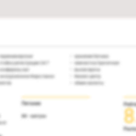
парикмахерская
хранение багажа
стойка регистрации 24/7
химчистка/прачечная
конференц-зал
вызов врача
экскурсионное бюро/заказ
бизнес-центр
летов
обмен валюты
Питание
Рейт
8
r
ВВ - завтрак
и от
Расп