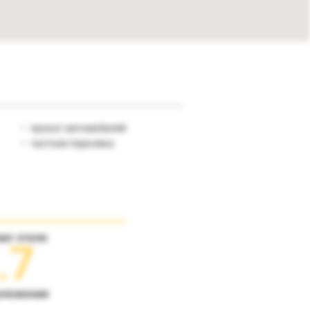
прокат автомобилей
частная парковка
инг отеля
.7
оложение