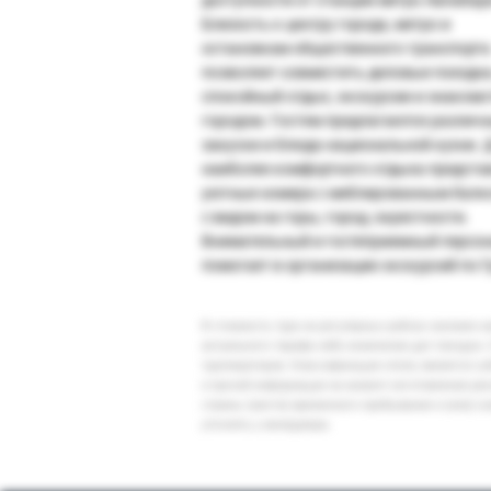
доступности от станции метро Авлабар
Близость к центру города, метро и
остановкам общественного транспорта
позволяет совместить деловые поездки
спокойный отдых, экскурсии и знакомс
городом. Гостям предлагаются различ
закуски и блюда национальной кухни. 
наиболее комфортного отдыха предста
уютные номера с меблированным балк
с видом на горы, город, окрестности.
Внимательный и гостеприимный персо
помогает в организации экскурсий по Г
В стоимость тура на регулярных рейсах заложен 
актуального тарифа либо изменение дат поездки. 
туроператоров. Классификация отеля, является су
и прочей информации на момент изготовления ре
страны (места) временного пребывания и (или) к
уточнять у менеджера.