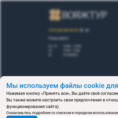
+375 (29) 605-55-99
Режим работы:
пн - пт
10.00 – 19.00
сб
10.00 - 16.00
вс
по запросу
Мы используем файлы cookie для
Нажимая кнопку «Принять все», Вы даёте своё согласие
Правила
Вы также можете настроить свои предпочтения в отнош
Подарочные се
функционирования сайта).
MICE
В
Ознакомьтесь подробнее со списком и порядком использования