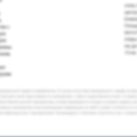
и.
отель
центр
Ближа
,
Площа
тво с
Шота Р
ные
оперы 
Для
км, д
влены
15 км.
оном,
нал
рузии.
минимальный тариф по авиабилетам. В случае отсутствия минимального тарифа на ва
Описание отеля подготовлено по материалам с сайта и промо-буклета отеля. Условия
бъективной оценкой туроператора, которая формируется исходя из уровня сервиса, р
кламных материалов и/или размещения информации на сайте и может отличаться от 
лассификации иных туроператоров. Рекомендуем к описанию относиться как к справ