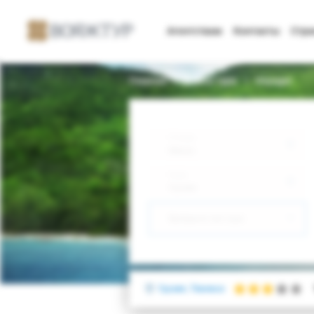
Агентствам
Контакты
Стр
Главная
Поиск тура
Voyager
Откуда
Минск
Куда
Грузия
Выберите тип тура
Грузия, Тбилиси