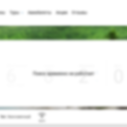
аны
Туры
Авиабилеты
Акции
Отзывы
Дата отъезда
Ночей
Взрослые
Дети
0
2
0
Поиск временно не работает
Август 2026
Тип:
Экономичный
Wi-Fi