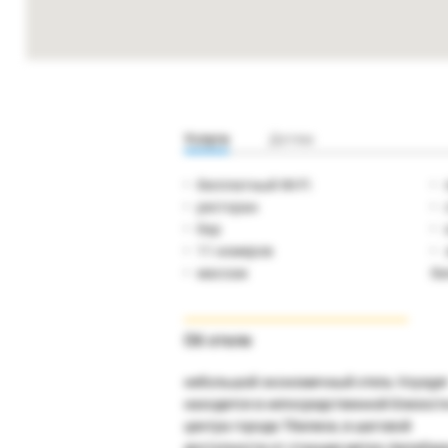
Услуги
Детям
бесплатный Wi-Fi
ресторан
бар
11 номеров
массаж
би
Об отеле
небольшой экономичный отель Voyage
находится в непосредственной близост
центра города Тбилиси, в шаговой