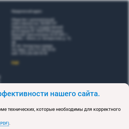
Юридический адрес:
Общество с дополнительной
ответственностью "ВОЯЖТУР"
Свидетельство о государственной
регистрации № 190207095 выдано
Минский горисполкомом 26.02.2001 г.
220006, г. Минск, ул. Белорусская, д. 15,
оф.
5Н, 6Н. Контактные номера:
тел./факс +375 (17) 365 35 03
моб. +375 (29) 605 55 99
EЩЕ
фективности нашего сайта.
и
Акции
оме технических, которые необходимы для корректного
клюзивных туров
та сайта
(PDF)
.