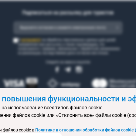
Подписаться на рассылку для туристов
согласен(а)
Я
на обработку персональных данных для целей
направления мне рассылки, а также подтверждаю, что
ознакомился с правами, связанными с обработкой, механизмом
их реализации, последствиями дачи согласия или отказа.
Следите за нами в соцсетях
 повышения функциональности и эф
 на использование всех типов файлов cookie.
 бронирования
Статьи
Контакты
Агентствам онлайн
Ваканси
ении файлов cookie или «Отклонить все» файлы cookie (кр
ртификаты
Горящие туры
Экскурсионные туры
Календарь экс
изы
Политика конфиденциальности
Выбор настроек cookie
Кар
 файлов cookie в
Политике в отношении обработки файлов cookie 