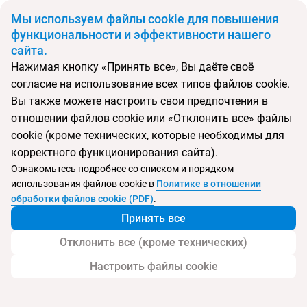
BYN
Мы используем файлы cookie для повышения
функциональности и эффективности нашего
сайта.
Главная
Поиск тура
Voyage Torba
Нажимая кнопку «Принять все», Вы даёте своё
согласие на использование всех типов файлов cookie.
Перейти в подбор
Вы также можете настроить свои предпочтения в
отношении файлов cookie или «Отклонить все» файлы
Турция, Бодрум
cookie (кроме технических, которые необходимы для
корректного функционирования сайта).
Тип:
Семейный
Ознакомьтесь подробнее со списком и порядком
использования файлов cookie в
Политике в отношении
Voyage Torba
обработки файлов cookie (PDF)
.
Принять все
Отклонить все (кроме технических)
Настроить файлы cookie