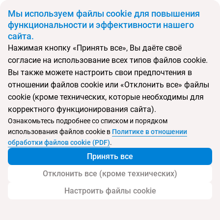
BYN
Мы используем файлы cookie для повышения
функциональности и эффективности нашего
сайта.
Главная
Поиск тура
Voyage Bodrum
Нажимая кнопку «Принять все», Вы даёте своё
согласие на использование всех типов файлов cookie.
Перейти в подбор
Вы также можете настроить свои предпочтения в
отношении файлов cookie или «Отклонить все» файлы
Турция, Бодрум
cookie (кроме технических, которые необходимы для
корректного функционирования сайта).
Тип:
Deluxe отель
Ознакомьтесь подробнее со списком и порядком
использования файлов cookie в
Политике в отношении
Voyage Bodrum
обработки файлов cookie (PDF)
.
Принять все
Отклонить все (кроме технических)
Настроить файлы cookie