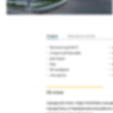
Услуги
Контакты отеля
бесплатный Wi-Fi
открытый бассейн
ресторан
бар
80 номеров
спа-центр
Об отеле
городской отель Volga Hotel Baku наход
городе Баку, в Наримановском районе 