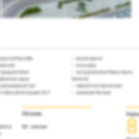
крытый бассейн
вызов врача
массаж
консьерж
турецкая баня
экскурсионное бюро/заказ
финская сауна
билетов
тренажерный зал
химчистка/прачечная
стойка регистрации 24/7
хранение багажа
Питание
Рейт
8
ится в
ВВ - завтрак
и