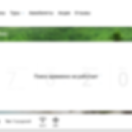
аны
Туры
Авиабилеты
Акции
Отзывы
Baku
Дата отъезда
Ночей
Взрослые
Дети
0
2
0
Поиск временно не работает
Август 2026
Тип:
Городской
Wi-Fi
SPA