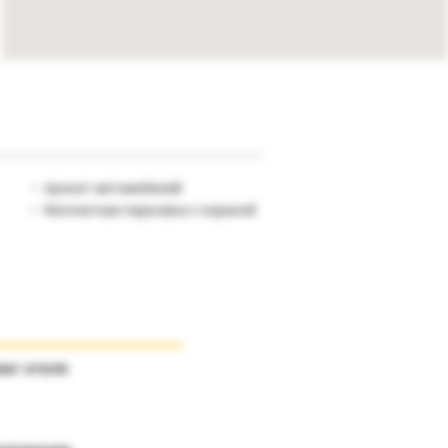
прокат автомобилей
бесплатная парковка с охраной
инг отеля