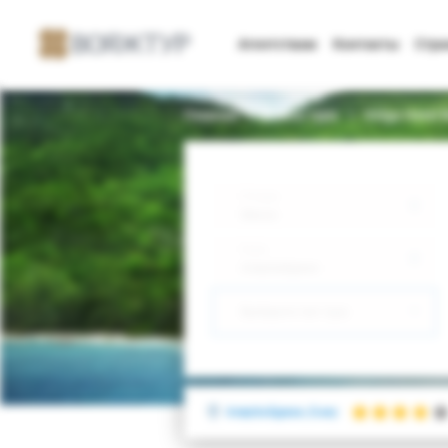
Агентствам
Контакты
Стр
Главная
Поиск тура
Volga Hotel 
Откуда
Минск
Куда
Азербайджан
Выберите тип тура
Азербайджан, Баку