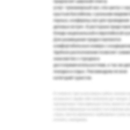
предлагает широкий спектр
услуг: тренажерный зал, спа-центр с сау
крытым бассейном, с разными видами 
парных, конференц-зал для проведения
деловых встреч. В ресторане представ
блюда национальной и европейской кух
Для размещения предоставляются
комфортабельные номера с кондицион
Удобное расположение позволит совме
знакомство с городом и
достопримечательностями, а так же де
поездки и отдых. Рекомендуем ля всех
категорий туристов.
В стоимость тура на регулярных рейсах заложен 
актуального тарифа либо изменение дат поездки. 
туроператоров. Классификация отеля, является су
и прочей информации на момент изготовления ре
страны (места) временного пребывания и (или) к
уточнять у менеджера.