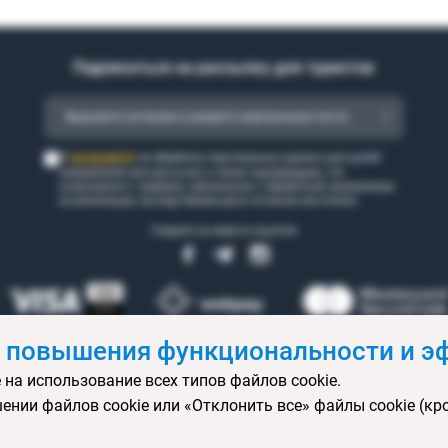
Подписаться на рассылку для туристов
согласен(а)
Я
на обработку персональных данных для целей
направления мне рассылки, а также подтверждаю, что
ознакомился с правами, связанными с обработкой, механизмом
их реализации, последствиями дачи согласия или отказа.
Следите за нами в соцсетях
 повышения функциональности и эф
 на использование всех типов файлов cookie.
 бронирования
Статьи
Контакты
Агентствам онлайн
Ваканси
ении файлов cookie или «Отклонить все» файлы cookie (кр
ртификаты
Горящие туры
Экскурсионные туры
Календарь экс