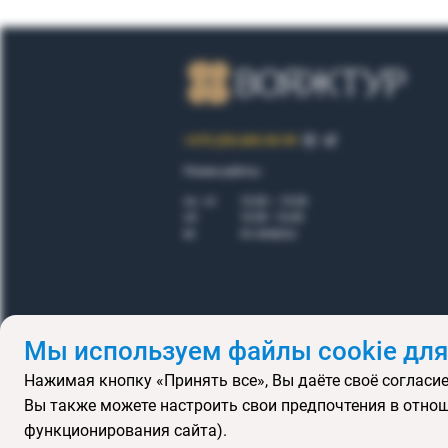
+375 (29) 605-55-99
Режим работы:
пн - пт
10.00 – 19.00
сб
10.00 - 16.00
вс
по запросу
Мы используем файлы cookie для
Нажимая кнопку «Принять все», Вы даёте своё согласие
Правила
Вы также можете настроить свои предпочтения в отнош
Подарочные се
функционирования сайта).