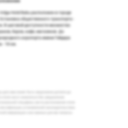
оложение
 Volga Hotel Baku расположен в городе
 Остановка общественного транспорта -
 м. В шаговой доступности множество
ранов, баров, кафе, магазинов. До
народного аэропорта имени Гейдара
 - 18 км.
шу дату вам может быть предложена доплата до
 в отеле могут измениться без уведомления
егиональной специфики, места расположения отеля
классификации, установленной законодательством
очной информации и все важные для вас вопросы