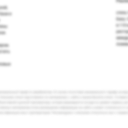
Расп
ной,
отель
бани и
Баку.
в 110
лены
ресто
ни.
между
Алиева
ером.
стить
ловые
минимальный тариф по авиабилетам. В случае отсутствия минимального тарифа на ва
Описание отеля подготовлено по материалам с сайта и промо-буклета отеля. Условия
бъективной оценкой туроператора, которая формируется исходя из уровня сервиса, р
кламных материалов и/или размещения информации на сайте и может отличаться от 
лассификации иных туроператоров. Рекомендуем к описанию относиться как к справ