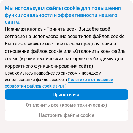
BYN
Мы используем файлы cookie для повышения
функциональности и эффективности нашего
сайта.
Главная
Поиск тура
Vis Hotel
Нажимая кнопку «Принять все», Вы даёте своё
согласие на использование всех типов файлов cookie.
Перейти в подбор
Вы также можете настроить свои предпочтения в
отношении файлов cookie или «Отклонить все» файлы
Хорватия, Дубровник
cookie (кроме технических, которые необходимы для
корректного функционирования сайта).
Ознакомьтесь подробнее со списком и порядком
использования файлов cookie в
Политике в отношении
Vis Hotel
обработки файлов cookie (PDF)
.
Принять все
Отклонить все (кроме технических)
Настроить файлы cookie