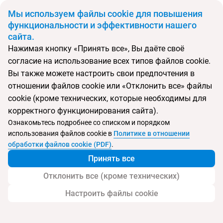
BYN
Мы используем файлы cookie для повышения
функциональности и эффективности нашего
сайта.
Главная
Поиск тура
Vip Berna + Star Inn Porto + Lido
Нажимая кнопку «Принять все», Вы даёте своё
согласие на использование всех типов файлов cookie.
Перейти в подбор
Вы также можете настроить свои предпочтения в
отношении файлов cookie или «Отклонить все» файлы
Португалия, по маршруту
cookie (кроме технических, которые необходимы для
корректного функционирования сайта).
Тип:
Городской
Ознакомьтесь подробнее со списком и порядком
использования файлов cookie в
Политике в отношении
Vip Berna + Star Inn Porto + Lido
обработки файлов cookie (PDF)
.
Принять все
Отклонить все (кроме технических)
Настроить файлы cookie