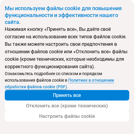
BYN
Мы используем файлы cookie для повышения
функциональности и эффективности нашего
сайта.
Главная
Поиск тура
Velji Vinogradi Apts.
Нажимая кнопку «Принять все», Вы даёте своё
согласие на использование всех типов файлов cookie.
Перейти в подбор
Вы также можете настроить свои предпочтения в
отношении файлов cookie или «Отклонить все» файлы
Черногория, Будва
cookie (кроме технических, которые необходимы для
корректного функционирования сайта).
Ознакомьтесь подробнее со списком и порядком
использования файлов cookie в
Политике в отношении
Velji Vinogradi Apts.
обработки файлов cookie (PDF)
.
Принять все
Отклонить все (кроме технических)
Настроить файлы cookie