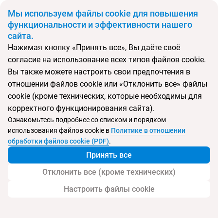
BYN
Мы используем файлы cookie для повышения
функциональности и эффективности нашего
сайта.
Главная
Поиск тура
Utopia World
Нажимая кнопку «Принять все», Вы даёте своё
согласие на использование всех типов файлов cookie.
Перейти в подбор
Вы также можете настроить свои предпочтения в
отношении файлов cookie или «Отклонить все» файлы
Турция, Аланья
cookie (кроме технических, которые необходимы для
корректного функционирования сайта).
Тип:
Семейный
Ознакомьтесь подробнее со списком и порядком
использования файлов cookie в
Политике в отношении
Utopia World
обработки файлов cookie (PDF)
.
Принять все
Отклонить все (кроме технических)
Настроить файлы cookie