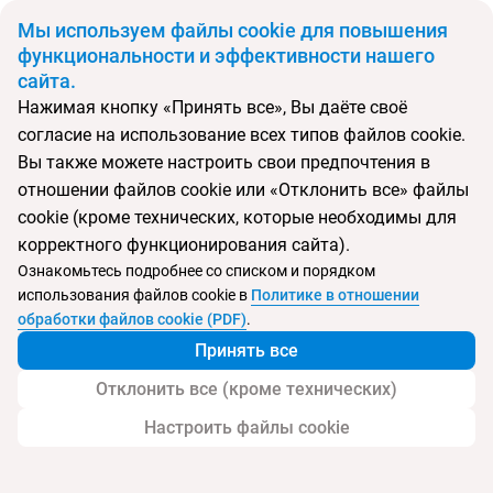
BYN
Мы используем файлы cookie для повышения
функциональности и эффективности нашего
сайта.
Главная
Поиск тура
Utopia Blu
Нажимая кнопку «Принять все», Вы даёте своё
согласие на использование всех типов файлов cookie.
Перейти в подбор
Вы также можете настроить свои предпочтения в
отношении файлов cookie или «Отклонить все» файлы
Греция, Тигаки
cookie (кроме технических, которые необходимы для
корректного функционирования сайта).
Тип:
Семейный
Ознакомьтесь подробнее со списком и порядком
использования файлов cookie в
Политике в отношении
Utopia Blu
обработки файлов cookie (PDF)
.
Принять все
Отклонить все (кроме технических)
Настроить файлы cookie
Услуги
Пляж
Детям
Контакты отеля