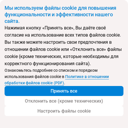
BYN
Мы используем файлы cookie для повышения
функциональности и эффективности нашего
сайта.
Главная
Поиск тура
U Jomtien Pattaya
Нажимая кнопку «Принять все», Вы даёте своё
согласие на использование всех типов файлов cookie.
Перейти в подбор
Вы также можете настроить свои предпочтения в
отношении файлов cookie или «Отклонить все» файлы
Таиланд, Джомтьен
cookie (кроме технических, которые необходимы для
корректного функционирования сайта).
Тип:
Цена-качество ⚡
Ознакомьтесь подробнее со списком и порядком
использования файлов cookie в
Политике в отношении
U Jomtien Pattaya
обработки файлов cookie (PDF)
.
Принять все
Отклонить все (кроме технических)
Настроить файлы cookie