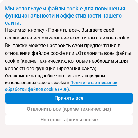
BYN
Мы используем файлы cookie для повышения
функциональности и эффективности нашего
сайта.
Главная
Поиск тура
Tuana Blue Sky Resort
Нажимая кнопку «Принять все», Вы даёте своё
согласие на использование всех типов файлов cookie.
Перейти в подбор
Вы также можете настроить свои предпочтения в
отношении файлов cookie или «Отклонить все» файлы
Таиланд, Патонг
cookie (кроме технических, которые необходимы для
корректного функционирования сайта).
Ознакомьтесь подробнее со списком и порядком
использования файлов cookie в
Политике в отношении
Tuana Blue Sky Resort
обработки файлов cookie (PDF)
.
Принять все
Отклонить все (кроме технических)
Настроить файлы cookie
Услуги
Пляж
Детям