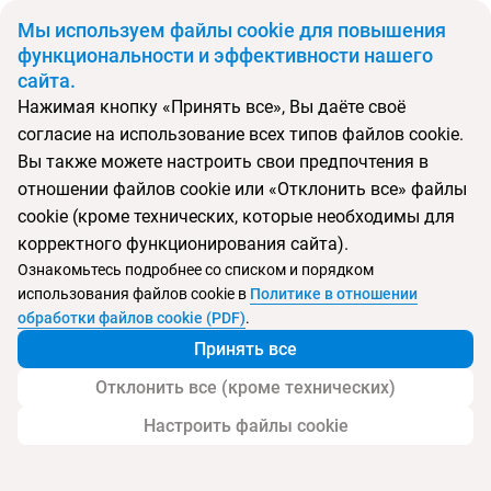
BYN
Мы используем файлы cookie для повышения
функциональности и эффективности нашего
сайта.
Главная
Поиск тура
Tryp by Wyndham Corfu Dassia
Нажимая кнопку «Принять все», Вы даёте своё
согласие на использование всех типов файлов cookie.
Перейти в подбор
Вы также можете настроить свои предпочтения в
отношении файлов cookie или «Отклонить все» файлы
Греция, Дассья
cookie (кроме технических, которые необходимы для
корректного функционирования сайта).
Тип:
Семейный
Ознакомьтесь подробнее со списком и порядком
использования файлов cookie в
Политике в отношении
Tryp by Wyndham Corfu Dassia
обработки файлов cookie (PDF)
.
Принять все
Отклонить все (кроме технических)
Настроить файлы cookie