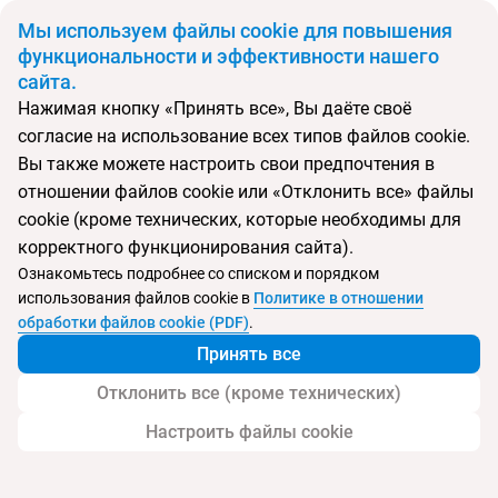
BYN
Мы используем файлы cookie для повышения
функциональности и эффективности нашего
сайта.
Главная
Поиск тура
Trou aux Biches Beachcomber Resort & Spa
Нажимая кнопку «Принять все», Вы даёте своё
согласие на использование всех типов файлов cookie.
Вы также можете настроить свои предпочтения в
Перейти в подбор
отношении файлов cookie или «Отклонить все» файлы
cookie (кроме технических, которые необходимы для
Маврикий, о. Маврикий
корректного функционирования сайта).
Ознакомьтесь подробнее со списком и порядком
использования файлов cookie в
Политике в отношении
обработки файлов cookie (PDF)
.
Trou aux Biches Beachcomber Resort & Spa
Принять все
Отклонить все (кроме технических)
Настроить файлы cookie