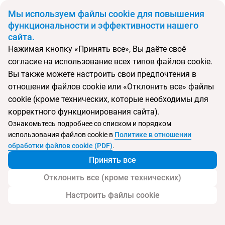
BYN
Мы используем файлы cookie для повышения
функциональности и эффективности нашего
сайта.
Главная
Поиск тура
Tropicana Guest House
Нажимая кнопку «Принять все», Вы даёте своё
согласие на использование всех типов файлов cookie.
Перейти в подбор
Вы также можете настроить свои предпочтения в
отношении файлов cookie или «Отклонить все» файлы
Шри-Ланка, Унаватуна
cookie (кроме технических, которые необходимы для
корректного функционирования сайта).
Тип:
Экономичный
Ознакомьтесь подробнее со списком и порядком
использования файлов cookie в
Политике в отношении
Tropicana Guest House
обработки файлов cookie (PDF)
.
Принять все
Отклонить все (кроме технических)
Настроить файлы cookie